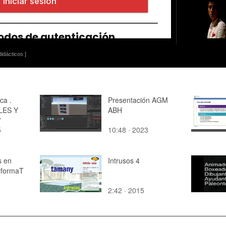
idácticos ]
ca .
Presentación AGM
ALES Y
ABH
S
5
10:48 · 2023
 Y
S PARA
IÓN
s en
Intrusos 4
IZADA
liformaT
2:42 · 2015