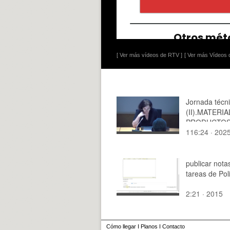
[ Ver más vídeos de RTV ]
[ Ver más Vídeos d
Jornada técni
(II).MATERI
PRODUCTO
116:24 · 202
NATURALES
RECICLADO
UNA
CONSTRUCC
publicar nota
DESCARBON
tareas de Po
2:21 · 2015
Cómo llegar
I
Planos
I
Contacto