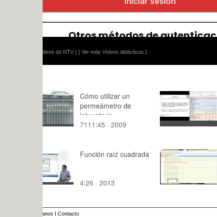
ídeos de RTV ]
[ Ver más Vídeos didácticos ]
Cómo utilizar un
Cálculos R
permeámetro de
Relación p
laboratorio
ruido con a
7111:45 · 2009
10:53 · 20
de mástil. 
Función raíz cuadrada
Métodos N
para Anális
Estructura
4:26 · 2013
10:17 · 20
2020 ¿ Cla
Tramo 08 
anos
I
Contacto