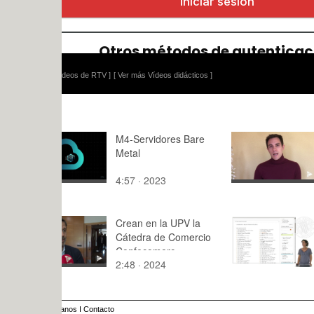
ídeos de RTV ]
[ Ver más Vídeos didácticos ]
M4-Servidores Bare
Ganador de
Metal
Challenge
4:57 · 2023
3:36 · 202
Crean en la UPV la
Aspectos a
Cátedra de Comercio
Confecomerç
2:48 · 2024
3:05 · 201
anos
I
Contacto