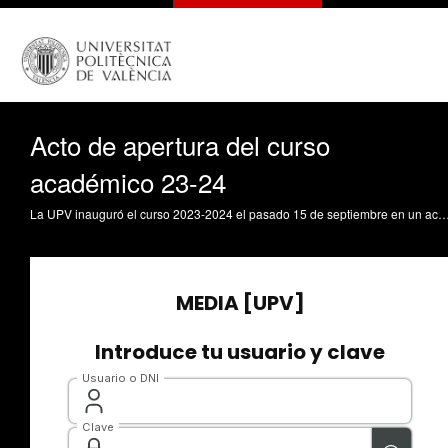
Acto de apertura del curso
académico 23-24
La UPV inauguró el curso 2023-2024 el pasado 15 de septiembre en un acto que contó con la presencia del conseller de Educación, Universidades y Empleo de la Generalitat Valenciana, José Antonio Rovira, y en el que el catedrático de la UPV José Hernández-Orallo impartió la lección magistral, titulada “Inteligencia artificial y natural: de la diversidad a la generalidad”. El rector solicitó un P