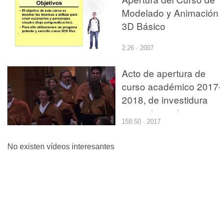
Modelado y Animación
3D Básico
2:26 · 2007
Acto de apertura de
curso académico 2017
2018, de investidura
como doctor honoris
158:50 · 2017
causa del Dr. Francisc
J. Mojica y de investid
No existen vídeos interesantes
de nuevos doctores y
doctoras