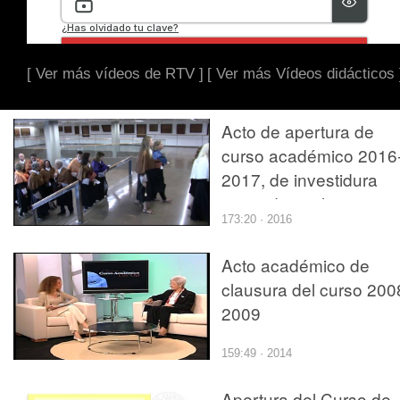
[ Ver más vídeos de RTV ]
[ Ver más Vídeos didácticos 
Acto de apertura de
curso académico 2016
2017, de investidura
como doctor honoris
173:20 · 2016
causa del Dr. Roger
Malina y de investidura
Acto académico de
de nuevos doctores y
clausura del curso 200
doctoras
2009
159:49 · 2014
Apertura del Curso de