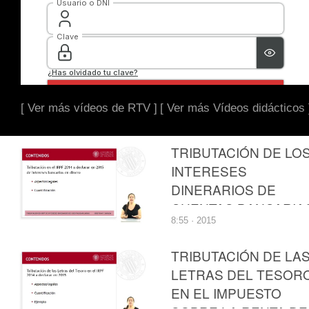
[ Ver más vídeos de RTV ]
[ Ver más Vídeos didácticos 
TRIBUTACIÓN DE LO
INTERESES
DINERARIOS DE
CUENTAS BANCARIA
8:55 · 2015
EN EL IMPUESTO
SOBRE LA RENTA DE
TRIBUTACIÓN DE LA
LAS PERSONAS
LETRAS DEL TESOR
FÍSICAS
EN EL IMPUESTO