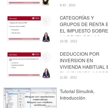
SOBRE LA RENTA DE
9:43 · 2015
LAS PERSONAS
FÍSICAS
CATEGORÍAS Y
GRUPOS DE RENTA 
EL IMPUESTO SOBR
LA RENTA DE LAS
10:38 · 2012
PERSONAS FÍSICAS
DEDUCCION POR
INVERSION EN
VIVIENDA HABITUAL 
EL IMPUESTO SOBR
11:56 · 2012
LA RENTA DE LAS
PERSONAS FISICAS
Tutorial Simulink.
Introducción