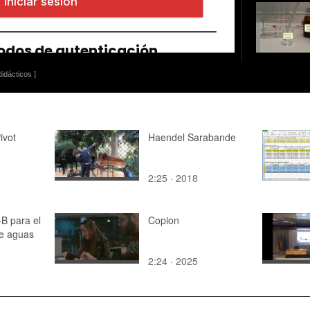
idácticos ]
ivot
Haendel Sarabande
2:25 · 2018
B para el
Copion
de aguas
2:24 · 2025