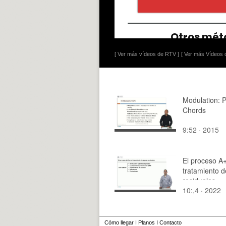
[ Ver más vídeos de RTV ]
[ Ver más Vídeos d
Modulation: P
Chords
9:52 · 2015
El proceso A+
tratamiento 
residuales
10:,4 · 2022
Cómo llegar
I
Planos
I
Contacto