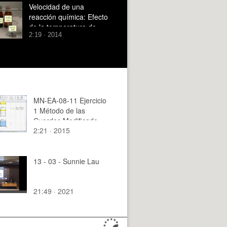
Velocidad de una
reacción química: Efecto
de la temperatura de
2:19 · 2014
reacción
MN-EA-08-11 Ejercicio
1 Método de las
Cuerdas Modificado
2:21 · 2015
13 - 03 - Sunnie Lau
21:49 · 2021