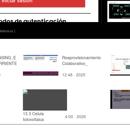
idácticos ]
ASING_E
Reaprovisionamiento
RRIENTE
Colaborativo_
0
12:48 · 2025
:
a
13 3 Celula
-
4:00 · 2026
fotovoltaica
y