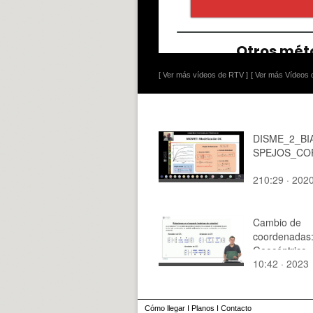
[ Ver más vídeos de RTV ]
[ Ver más Vídeos d
DISME_2_BI
SPEJOS_CO
210:29 · 202
Cambio de
coordenadas
Geocéntrico-
10:42 · 2023
ecuatoriales 
Topocentrico
horizontales 
viceversa
Cómo llegar
I
Planos
I
Contacto