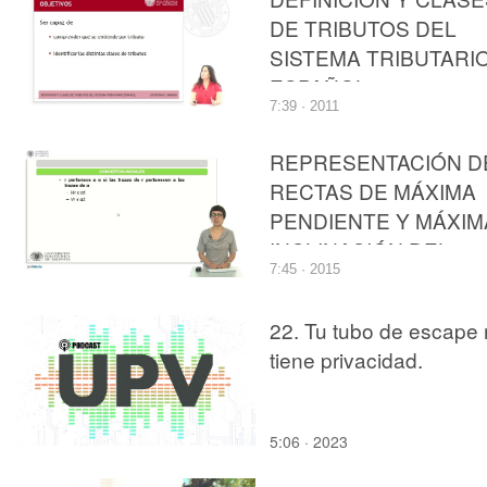
DE TRIBUTOS DEL
SISTEMA TRIBUTARI
ESPAÑOL
7:39 · 2011
REPRESENTACIÓN D
RECTAS DE MÁXIMA
PENDIENTE Y MÁXIM
INCLINACIÓN DEL
7:45 · 2015
PLANO EMPLEANDO
EL SISTEMA DIÉDRI
22. Tu tubo de escape
tiene privacidad.
5:06 · 2023