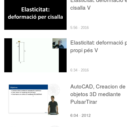
cisalla V
5:56 · 2016
Elasticitat: deformació 
propi pés V
6:34 · 2016
AutoCAD, Creacion de
objetos 3D mediante
PulsarTirar
6:04 · 2012