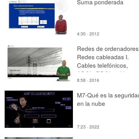
Suma ponderada
4:30 · 2012
Redes de ordenadores
Redes cableadas I.
Cables telefónicos,
ADSL, RDSI, cables
8:58 · 2016
coaxiales
M7-Qué es la segurida
en la nube
7:23 · 2022