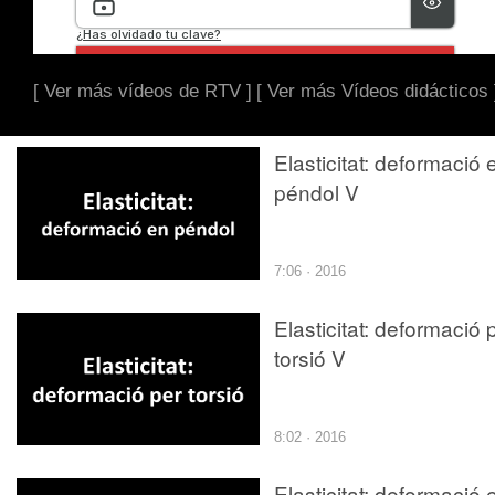
[ Ver más vídeos de RTV ]
[ Ver más Vídeos didácticos 
Elasticitat: deformació 
péndol V
7:06 · 2016
Elasticitat: deformació 
torsió V
8:02 · 2016
Elasticitat: deformació 