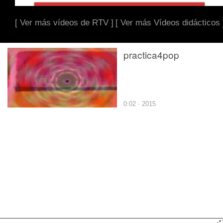
[ Ver más vídeos de RTV ]
[ Ver más Vídeos didácticos 
practica4pop
0:02 · 2015