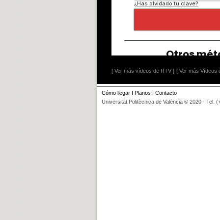
[ Ver más vídeos de RTV ]
[ Ver más Vídeos d
Cómo llegar
I
Planos
I
Contacto
Universitat Politècnica de València © 2020 · Tel. 