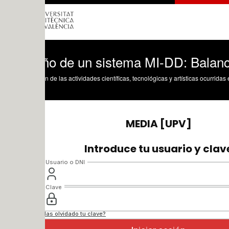
ño de un sistema MI-DD: Balance de po
n de las actividades científicas, tecnológicas y artísticas ocurridas en los tres cam