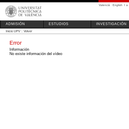
Valencià
·
English
I
a
ADMISIÓN
ESTUDIOS
INVESTIGACIÓN
Inicio UPV
::
Volver
Error
Información
No existe información del vídeo