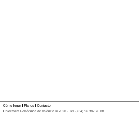
Cómo llegar
I
Planos
I
Contacto
Universitat Politècnica de València © 2020 · Tel. (+34) 96 387 70 00