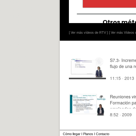
[ Ver más vídeos de RTV ]
[ Ver más Vídeos d
S7.3- Increm
flujo de una 
11:15 · 2013
Reuniones vir
Formación pa
empleados d
8:52 · 2009
Cómo llegar
I
Planos
I
Contacto