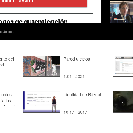
idácticos ]
ento del
Pared 6 ciclos
red
1:01 · 2021
tuales.
Identidad de Bézout
ra los
e Bancaja
10:17 · 2017