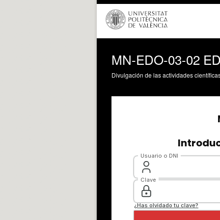
MN-EDO-03-02 ED
Divulgación de las actividades científica