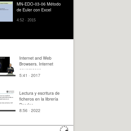
MN-EDO-03-06 Método
de Euler con Excel
4:52 · 2015
Internet and Web
Browsers. Internet
governance
5:41 · 2017
Lectura y escritura de
ficheros en la librería
Pandas
8:56 · 2022