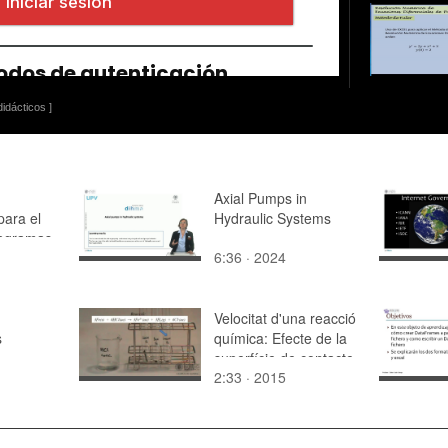
idácticos ]
Axial Pumps in
para el
Hydraulic Systems
iagramas
6:36 · 2024
la de la
Velocitat d'una reacció
s
química: Efecte de la
superfície de contacte
2:33 · 2015
d'un reactiu