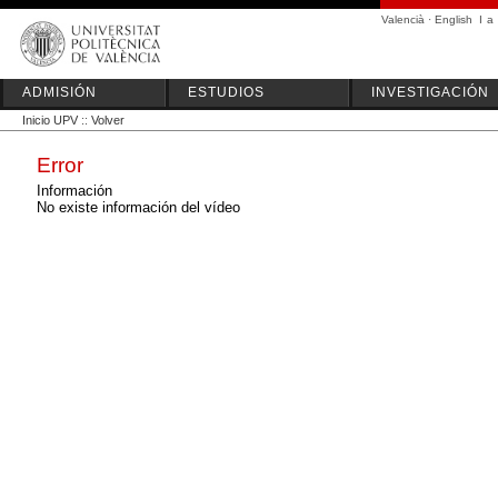
Valencià
·
English
I
a
ADMISIÓN
ESTUDIOS
INVESTIGACIÓN
Inicio UPV
::
Volver
Error
Información
No existe información del vídeo