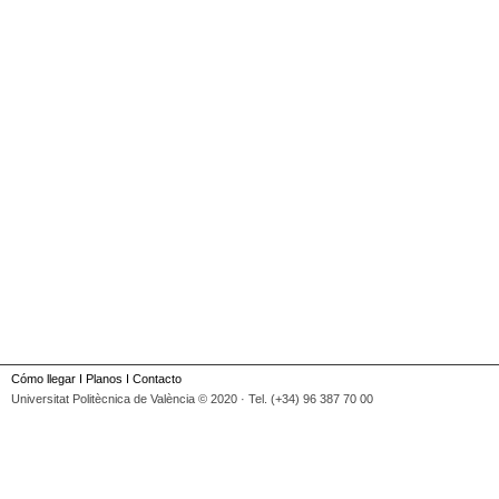
Cómo llegar
I
Planos
I
Contacto
Universitat Politècnica de València © 2020 · Tel. (+34) 96 387 70 00