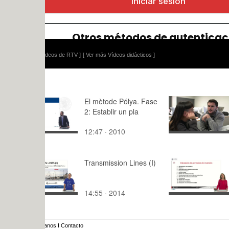
ídeos de RTV ]
[ Ver más Vídeos didácticos ]
El mètode Pólya. Fase
cuerpo y a
2: Establir un pla
sonriente 
y Rubén G
12:47 · 2010
4:46 · 202
Transmission Lines (I)
Valoración
proyectos 
14:55 · 2014
13:54 · 20
anos
I
Contacto