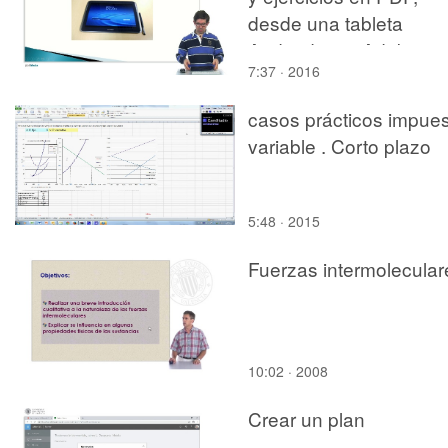
desde una tableta
Android, con Adobe
7:37 · 2016
Reader
casos prácticos impue
variable . Corto plazo
5:48 · 2015
Fuerzas intermolecular
10:02 · 2008
Crear un plan