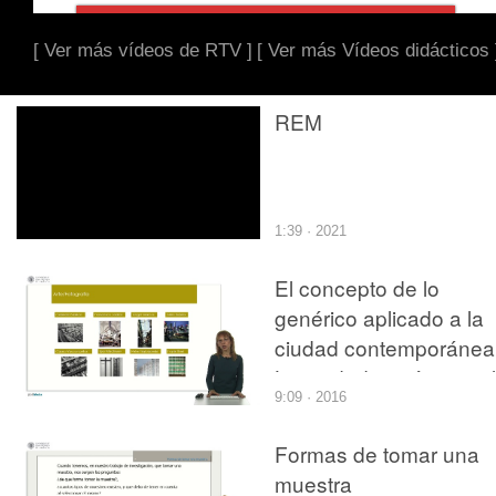
[ Ver más vídeos de RTV ]
[ Ver más Vídeos didácticos 
REM
1:39 · 2021
El concepto de lo
genérico aplicado a la
ciudad contemporánea
La ciudad genérica y el
9:09 · 2016
espacio basura de Re
Koolhaas
Formas de tomar una
muestra