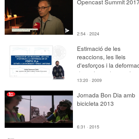
Opencast Summit 201
2:54 · 2024
Estimació de les
reaccions, les lleis
d'esforços i la deforma
d'un pòrtic pla sotmès 
13:20 · 2009
un increment tèrmic
uniforme
Jornada Bon Dia amb
bicicleta 2013
6:31 · 2015