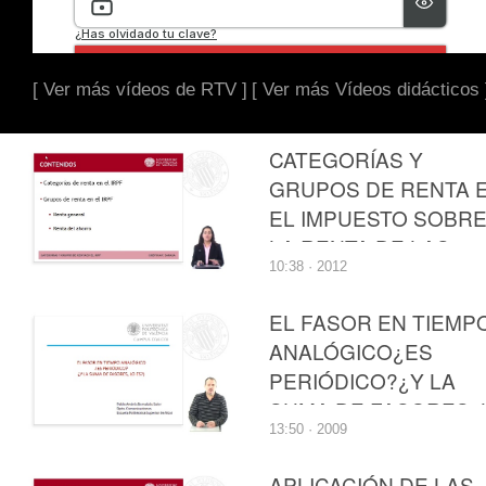
[ Ver más vídeos de RTV ]
[ Ver más Vídeos didácticos 
CATEGORÍAS Y
GRUPOS DE RENTA 
EL IMPUESTO SOBR
LA RENTA DE LAS
10:38 · 2012
PERSONAS FÍSICAS
EL FASOR EN TIEMP
ANALÓGICO¿ES
PERIÓDICO?¿Y LA
SUMA DE FASORES, 
13:50 · 2009
ES?
APLICACIÓN DE LAS