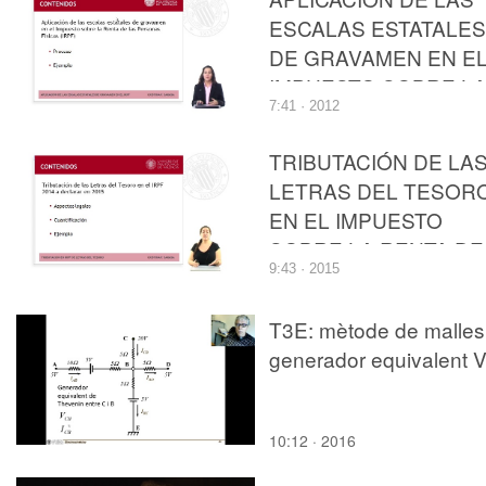
ESCALAS ESTATALES
DE GRAVAMEN EN E
IMPUESTO SOBRE L
7:41 · 2012
RENTA DE LAS
PERSONAS FÍSICAS
TRIBUTACIÓN DE LA
LETRAS DEL TESOR
EN EL IMPUESTO
SOBRE LA RENTA DE
9:43 · 2015
LAS PERSONAS
FÍSICAS
T3E: mètode de malles 
generador equivalent 
10:12 · 2016