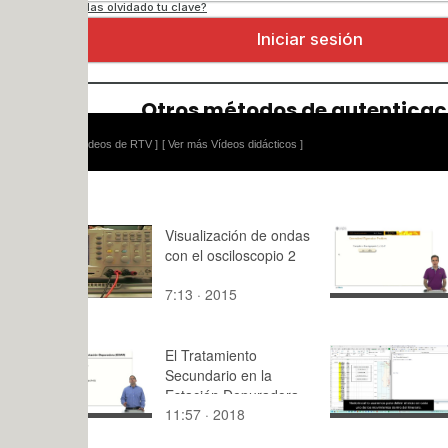
ídeos de RTV ]
[ Ver más Vídeos didácticos ]
Visualización de ondas
SLEPc: Spe
con el osciloscopio 2
transforma
7:13 · 2015
10:17 · 20
El Tratamiento
Programaci
Secundario en la
algoritmo 
Estación Depuradora.
Neighbor p
11:57 · 2018
48:24 · 20