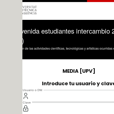
venida estudiantes intercambio 2024-25
)
n de las actividades científicas, tecnológicas y artísticas ocurridas en los tres cam