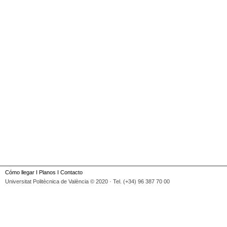
Cómo llegar
I
Planos
I
Contacto
Universitat Politècnica de València © 2020 · Tel. (+34) 96 387 70 00