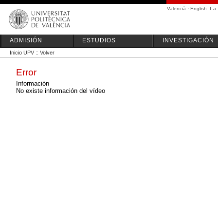
Valencià
·
English
I
a
ADMISIÓN
ESTUDIOS
INVESTIGACIÓN
Inicio UPV
::
Volver
Error
Información
No existe información del vídeo