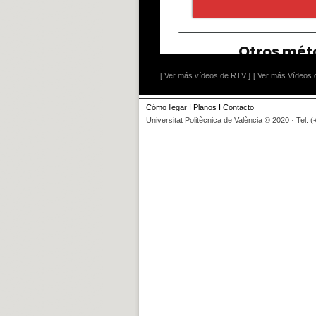
[ Ver más vídeos de RTV ]
[ Ver más Vídeos d
Cómo llegar
I
Planos
I
Contacto
Universitat Politècnica de València © 2020 · Tel. 