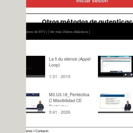
ídeos de RTV ]
[ Ver más Vídeos didácticos ]
La fi du silence (Appel
Problema
Loop)
1:31 · 2015
36:59 · 20
M3.U3.18_Peritéctica
Sustitució
C Miscibilidad CE
Peritéctica
3:41 · 2026
7:07 · 201
anos
I
Contacto