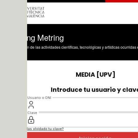
ing Metring
n de las actividades científicas, tecnológicas y artísticas ocurridas en los tres cam