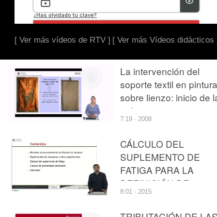
[ Ver más vídeos de RTV ]
[ Ver más Vídeos didácticos 
La intervención del
soporte textil en pintur
sobre lienzo: inicio de l
práctica
7:19 · 2008
CÁLCULO DEL
SUPLEMENTO DE
FATIGA PARA LA
DEFINICIÓN DE
8:01 · 2015
ESTÁNDARES DE
TRABAJO
TRIBUTACIÓN DE LA