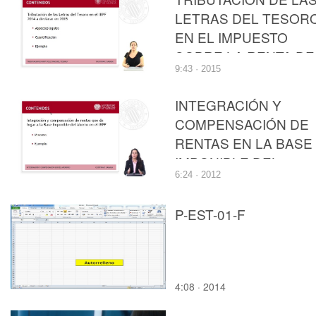
LETRAS DEL TESOR
EN EL IMPUESTO
SOBRE LA RENTA DE
9:43 · 2015
LAS PERSONAS
FÍSICAS
INTEGRACIÓN Y
COMPENSACIÓN DE
RENTAS EN LA BASE
IMPONIBLE DEL
6:24 · 2012
AHORRO DEL
IMPUESTO SOBRE L
P-EST-01-F
RENTA DE LAS
PERSONAS FÍSICAS
4:08 · 2014