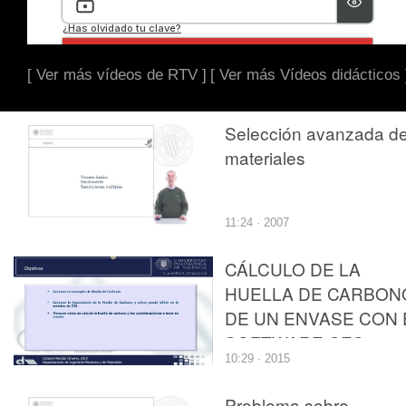
[ Ver más vídeos de RTV ]
[ Ver más Vídeos didácticos 
Selección avanzada d
materiales
11:24 · 2007
CÁLCULO DE LA
HUELLA DE CARBON
DE UN ENVASE CON 
SOFTWARE CES
10:29 · 2015
EDUPACK 2014
Problema sobre