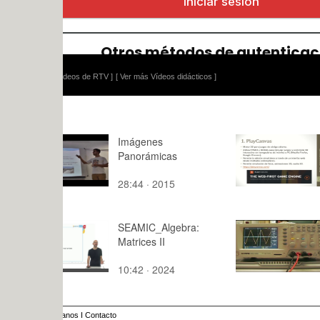
ídeos de RTV ]
[ Ver más Vídeos didácticos ]
Imágenes
PlayCanva
Panorámicas
Introducci
28:44 · 2015
9:,0 · 2023
SEAMIC_Algebra:
Visualizac
Matrices II
con el osci
10:42 · 2024
7:13 · 201
anos
I
Contacto