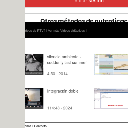
ídeos de RTV ]
[ Ver más Vídeos didácticos ]
silencio ambiente -
Métodos N
suddenly last summer
para Anális
Estructura
4:50 · 2014
10:47 · 20
2020 ¿ Cla
Tramo 02 
Integración doble
Introducció
herramien
en Matlab
114:48 · 2024
10:52 · 20
anos
I
Contacto