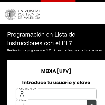
Programación en Lista de
Instrucciones con el PL7
Realización de programas de PLC utilizando el lenguaje de Lista de Instrucciones Villanova Moltó, A. (2008). Programación en Lista de Instrucciones con el PL7. https://riunet.upv.es/handle/10251/1544