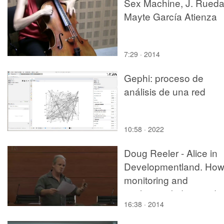
Sex Machine, J. Rueda
Mayte García Atienza
7:29 · 2014
Gephi: proceso de
análisis de una red
10:58 · 2022
Doug Reeler - Alice in
Developmentland. Ho
monitoring and
evaluation kidnapped
16:38 · 2014
learning and cut off its
head (parte 1 de 2)