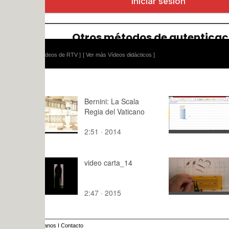
ídeos de RTV ]
[ Ver más Vídeos didácticos ]
Bernini: La Scala
Cálculo d
Regia del Vaticano
base para 
mallada
2:51 · 2014
10:05 · 20
video carta_14
Montaje de 
resistivo p
2:47 · 2015
3:59 · 201
anos
I
Contacto