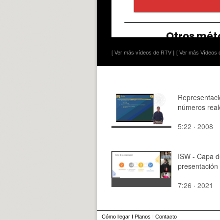
[ Ver más vídeos de RTV ]
[ Ver más Vídeos d
Representaci
números real
5:22 · 2008
ISW - Capa d
presentación
7:26 · 2021
Cómo llegar
I
Planos
I
Contacto