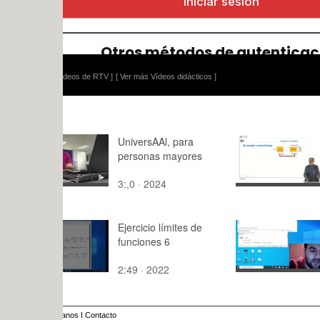
ídeos de RTV ]
[ Ver más Vídeos didácticos ]
UniversAAl, para
Control Sy
personas mayores
Design. Qu
3:,0 · 2024
1:21 · 201
Ejercicio límites de
Análisis Va
funciones 6
vivas AVD
García-Mor
2:49 · 2022
15:05 · 20
anos
I
Contacto