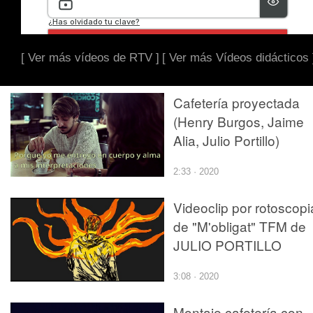
[ Ver más vídeos de RTV ]
[ Ver más Vídeos didácticos 
Cafetería proyectada
(Henry Burgos, Jaime
Alia, Julio Portillo)
2:33 · 2020
Videoclip por rotoscopi
de "M'obligat" TFM de
JULIO PORTILLO
3:08 · 2020
Montaje cafetería con