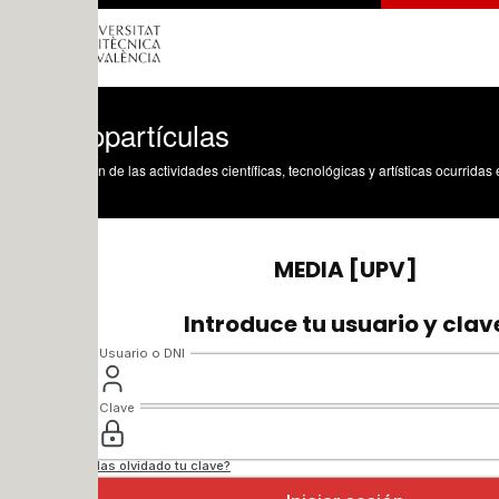
opartículas
n de las actividades científicas, tecnológicas y artísticas ocurridas en los tres cam