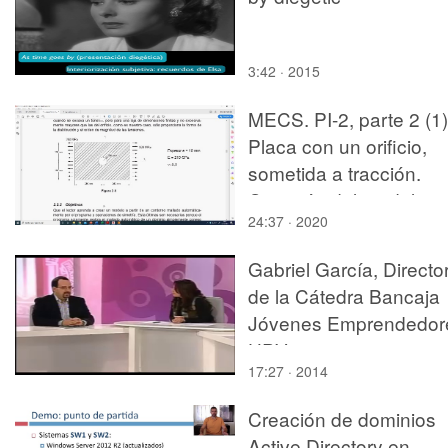
3:42 · 2015
MECS. PI-2, parte 2 (1)
Placa con un orificio,
sometida a tracción.
Creación del modelo
24:37 · 2020
(simetría, mallado
automático, aplicación
Gabriel García, Directo
la carga)
de la Cátedra Bancaja
Jóvenes Emprendedor
UPV
17:27 · 2014
Creación de dominios
Active Directory en