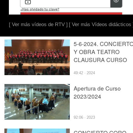
[ Ver más vídeos de RTV ]
[ Ver más Vídeos didácticos 
5-6-2024. CONCIERT
Y OBRA TEATRO
CLAUSURA CURSO
2023-2024
49:42 · 2024
UNIVERSIDAD SÉNIO
Apertura de Curso
2023/2024
92:06 · 2023
CONCIERTO CORO