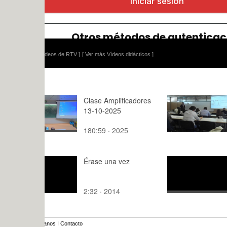
ídeos de RTV ]
[ Ver más Vídeos didácticos ]
Clase Amplificadores
Ética de la
13-10-2025
7.02.14
180:59 · 2025
69:20 · 20
Érase una vez
Presentaci
Máster en 
Eficiente d
2:32 · 2014
1:08 · 201
anos
I
Contacto