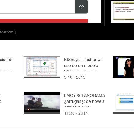
idácticos ]
ción de
KISSsys - Ilustrar el
uso de un modelo
y riesgo.
KISSsys existente
9:46 · 2019
activo
on
LMC nº9 PANORAMA
d
¿Arrugas¿: de novela
gráfica a cine
11:38 · 2014