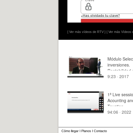
[ Ver más vídeos de RTV ]
[ Ver más Vídeos d
Módulo Selec
inversiones.
Rentabilidad 
9:23 · 2017
Riesgo de un 
individual.
1ª Live sessi
Acounting an
Taxation
94:06 · 2022
Cómo llegar
I
Planos
I
Contacto