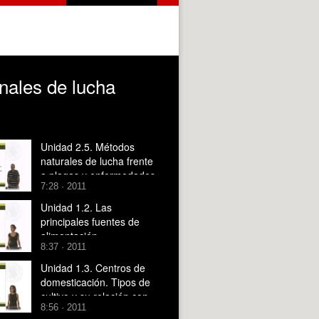
nales de lucha
Unidad 2.5. Métodos
naturales de lucha frente
a plagas y enfermedades
7:28 · 2011
Unidad 1.2. Las
principales fuentes de
alimentación
8:37 · 2011
Unidad 1.3. Centros de
domesticación. Tipos de
cultivo y su relación con
8:56 · 2011
las características