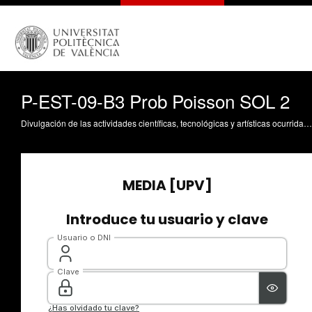
P-EST-09-B3 Prob Poisson SOL 2
Divulgación de las actividades científicas, tecnológicas y artísticas ocurridas en los tres campus de la UPV