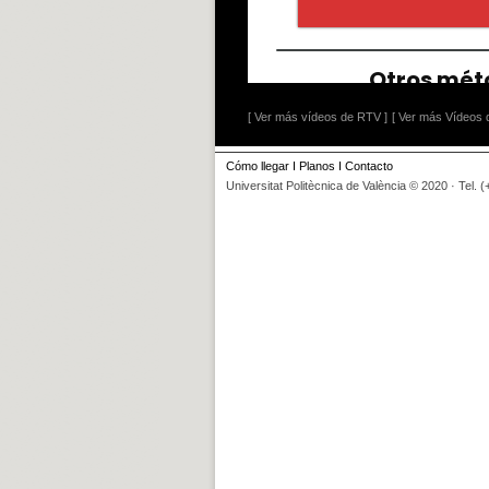
[ Ver más vídeos de RTV ]
[ Ver más Vídeos d
Cómo llegar
I
Planos
I
Contacto
Universitat Politècnica de València © 2020 · Tel. 