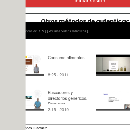
ídeos de RTV ]
[ Ver más Vídeos didácticos ]
Consumo alimentos
AMA - Tem
8:25 · 2011
2:18 · 202
Buscadores y
Análisis de
directorios genericos.
cabecera I
Resumen
Wireshark
2:15 · 2019
6:13 · 202
anos
I
Contacto