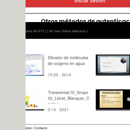
ídeos de RTV ]
[ Ver más Vídeos didácticos ]
Difusión de moléculas
Uso Quest
de oxígeno en agua
VSCODE
10:20 · 2014
16:30 · 20
Transversal IV_Grupo
Ancho de b
02_Lloret_Blanquer_C
a potencia
ristian
sistemas d
0:14 · 2021
8:34 · 202
ensanchad
anos
I
Contacto