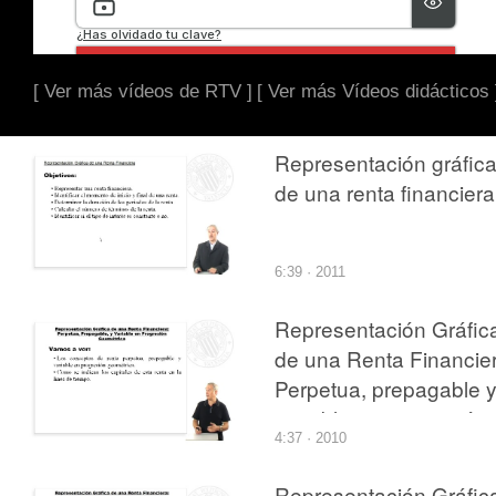
[ Ver más vídeos de RTV ]
[ Ver más Vídeos didácticos 
Representación gráfic
de una renta financiera
6:39 · 2011
Representación Gráfic
de una Renta Financier
Perpetua, prepagable 
variable en progresión
4:37 · 2010
geométrica.
Representación Gráfic