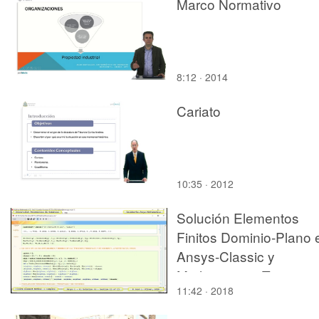
Marco Normativo
8:12 · 2014
Cariato
10:35 · 2012
Solución Elementos
Finitos Dominio-Plano 
Ansys-Classic y
Mathematica -T6- v201
11:42 · 2018
11 de 11