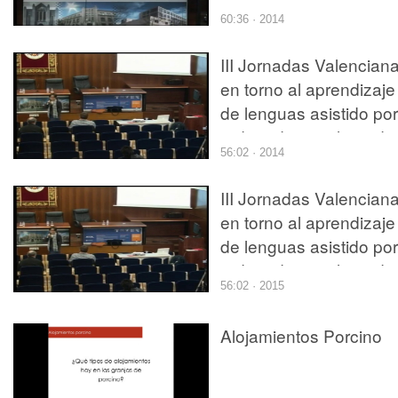
ordenador: explorando
60:36 · 2014
los mundos virtuales -
Graham Davies
III Jornadas Valencian
en torno al aprendizaje
de lenguas asistido por
ordenador: explorando
56:02 · 2014
los mundos virtuales -
Luisa Panichi
III Jornadas Valencian
en torno al aprendizaje
de lenguas asistido por
ordenador: explorando
56:02 · 2015
los mundos virtuales -
Luisa Panichi
Alojamientos Porcino