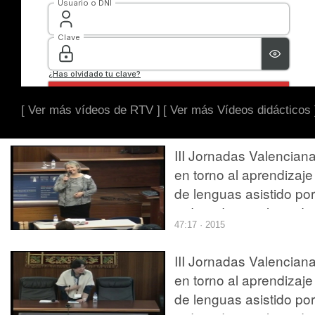
[ Ver más vídeos de RTV ]
[ Ver más Vídeos didácticos 
III Jornadas Valencian
en torno al aprendizaje
de lenguas asistido por
ordenador: explorando
47:17 · 2015
los mundos virtuales -
Heike Philp
III Jornadas Valencian
en torno al aprendizaje
de lenguas asistido por