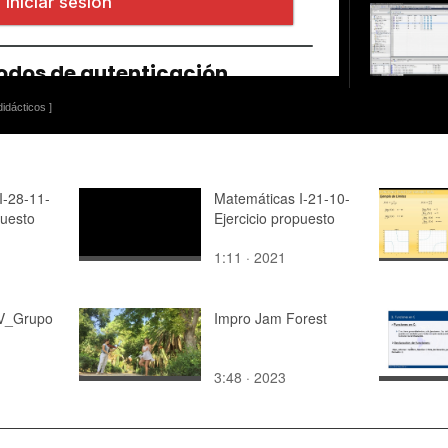
idácticos ]
I-28-11-
Matemáticas I-21-10-
puesto
Ejercicio propuesto
1:11 · 2021
IV_Grupo
Impro Jam Forest
3:48 · 2023