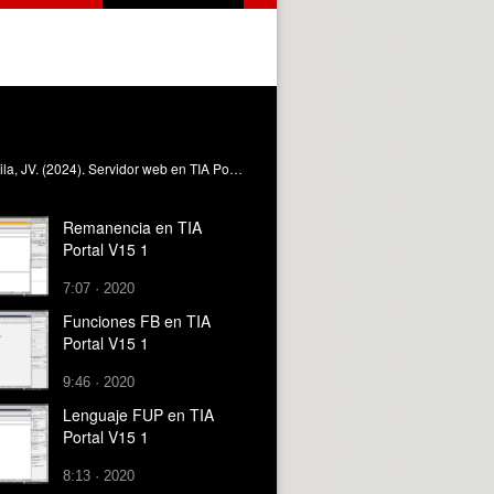
En este vídeo se muestra cómo activar y acceder vía web el servidor web de un autómata Siemens. Salcedo Romero De Ávila, JV. (2024). Servidor web en TIA Portal V15 1. Universitat Politècnica de València. https://riunet.upv.es/handle/10251/204862 DER
Remanencia en TIA
Portal V15 1
7:07 · 2020
Funciones FB en TIA
Portal V15 1
9:46 · 2020
Lenguaje FUP en TIA
Portal V15 1
8:13 · 2020