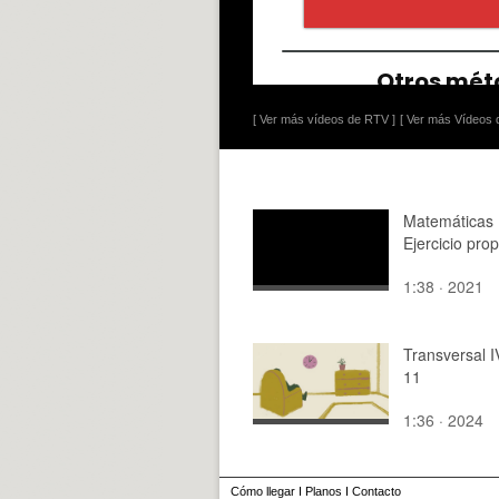
[ Ver más vídeos de RTV ]
[ Ver más Vídeos d
Matemáticas 
Ejercicio pro
1:38 · 2021
Transversal 
11
1:36 · 2024
Cómo llegar
I
Planos
I
Contacto