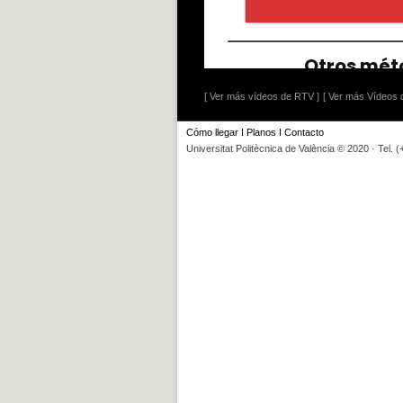
[ Ver más vídeos de RTV ]
[ Ver más Vídeos d
Cómo llegar
I
Planos
I
Contacto
Universitat Politècnica de València © 2020 · Tel. 