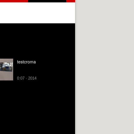
testcroma
0:07 · 2014