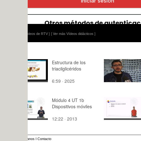
ídeos de RTV ]
[ Ver más Vídeos didácticos ]
Estructura de los
Crazy Lett
triacilglicéridos
6:59 · 2025
2:03 · 201
Módulo 4 UT 1b
Funciones
Dispositivos móviles
habituales 
string.h
12:22 · 2013
8:30 · 201
anos
I
Contacto