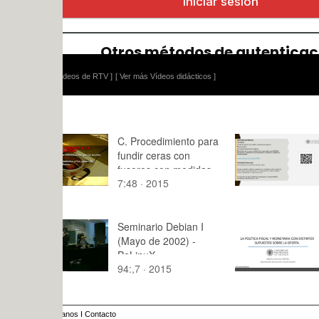
ídeos de RTV ]
[ Ver más Vídeos didácticos ]
C. Procedimiento para
Didactic Un
fundir ceras con
Industrial 
fusores con medidas
- Part A
7:48 · 2015
30:43 · 20
de seguridad
Seminario Debian I
Políticas m
(Mayo de 2002) -
fiscales con
PoLinuX
supuestos 
94:,7 · 2015
8:48 · 201
oferta
anos
I
Contacto