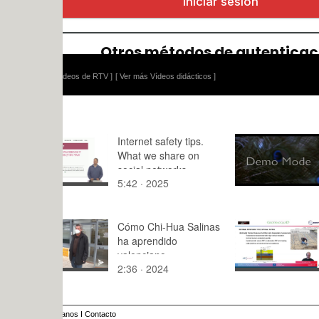
ídeos de RTV ]
[ Ver más Vídeos didácticos ]
Internet safety tips.
Dracula
What we share on
social networks
5:42 · 2025
6:,3 · 2014
Cómo Chi-Hua Salinas
06-Submod
ha aprendido
Techniques
valenciano
Characteri
2:36 · 2024
5:35 · 202
(TRT)_Part
Processed
anos
I
Contacto